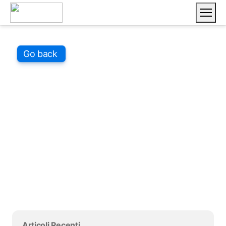
Vai ai contenuti
Salta blocco
Go back
Salta blocco
Salta blocco Articoli Recenti
Articoli Recenti