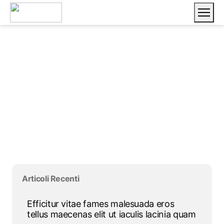
Vai ai contenuti
Salta blocco
Salta blocco
Salta blocco Articoli Recenti
Articoli Recenti
Efficitur vitae fames malesuada eros
tellus maecenas elit ut iaculis lacinia quam