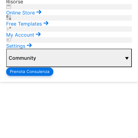
Risorse
Online Store
Free Templates
My Account
Settings
Community
Prenota Consulenza
Vai ai contenuti
Salta blocco
Salta blocco