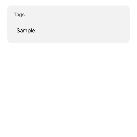
Salta blocco Tags
Tags
Sample
Salta blocco
Torna ai contenuti