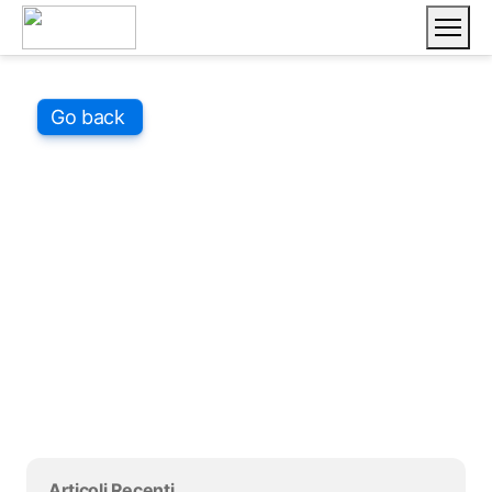
Vai ai contenuti
Salta blocco
Go back
Salta blocco
Salta blocco Articoli Recenti
Articoli Recenti