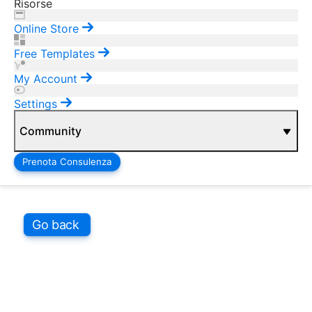
Risorse
Online Store
Free Templates
My Account
Settings
Community
Prenota Consulenza
Vai ai contenuti
Salta blocco
Go back
Salta blocco