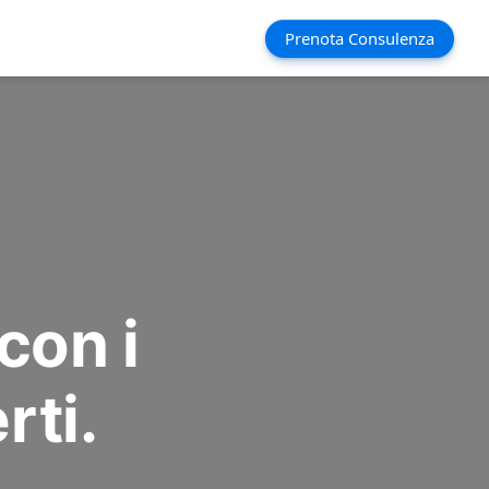
Prenota Consulenza
con i
rti.